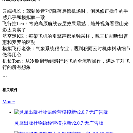
云端机长：驾驶波音747降落启德机场时，侧风修正操作的手
感几乎和模拟舱一致
飞行控Leo：青藏高原航线云层效果震撼，舱外视角看雪山光
影太真实了
航空迷KK：每架飞机的引擎声都单独采样，戴耳机能听出普
惠和罗罗的区别
模拟飞行老张：气象系统很专业，遇到积雨云时机体抖动细节
做得用心
机长Tom：从冷舱启动到滑行起飞的全流程操作，满足了对飞
行的所有想象
```
相关软件
More
+
灵犀出版社物语经营模拟新v2.0.7 无广告版