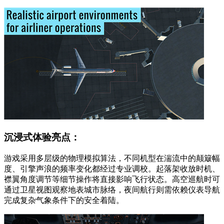
沉浸式体验亮点：
游戏采用多层级的物理模拟算法，不同机型在湍流中的颠簸幅
度、引擎声浪的频率变化都经过专业调校。起落架收放时机、
襟翼角度调节等细节操作将直接影响飞行状态。高空巡航时可
通过卫星视图观察地表城市脉络，夜间航行则需依赖仪表导航
完成复杂气象条件下的安全着陆。