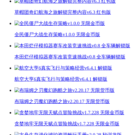
草帽团奇幻航海之旅解锁完整内容v6.3 红包版
全民僵尸大战生存策略v1.0.0 无限金币版
本田烂仔模拟器赛车改装竞速挑战v0.8 全车辆解锁版
航空大亨6真实飞行与策略经营v6.4.1 解锁版
布瑞姆之刃魔幻跑酷之旅v2.20.17 无限货币版
贪婪地牢无限天赋点冒险挑战v1.7.228 无限金币版