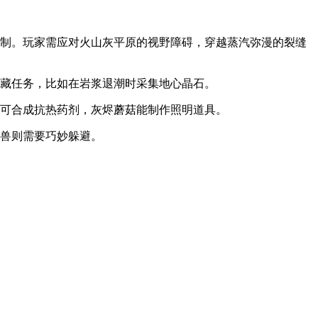
机制。玩家需应对火山灰平原的视野障碍，穿越蒸汽弥漫的裂缝
隐藏任务，比如在岩浆退潮时采集地心晶石。
花可合成抗热药剂，灰烬蘑菇能制作照明道具。
巨兽则需要巧妙躲避。