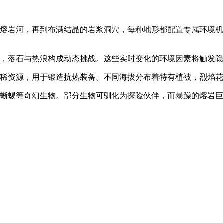
的熔岩河，再到布满结晶的岩浆洞穴，每种地形都配置专属环境
落，落石与热浪构成动态挑战。这些实时变化的环境因素将触发
珍稀资源，用于锻造抗热装备。不同海拔分布着特有植被，烈焰
火蜥蜴等奇幻生物。部分生物可驯化为探险伙伴，而暴躁的熔岩