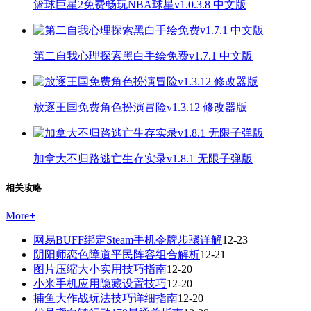
篮球巨星2免费畅玩NBA球星v1.0.3.8 中文版
第二自我心理探索黑白手绘免费v1.7.1 中文版
放逐王国免费角色扮演冒险v1.3.12 修改器版
加拿大不归路逃亡生存实录v1.8.1 无限子弹版
相关攻略
More
+
网易BUFF绑定Steam手机令牌步骤详解
12-23
阴阳师恋色障道平民阵容组合解析
12-21
图片压缩大小实用技巧指南
12-20
小米手机应用隐藏设置技巧
12-20
捕鱼大作战玩法技巧详细指南
12-20