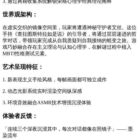
3. 通过典籍收集系统解锁荣格心理学经典理论阐释
世界观架构：
在虚实交织的镜像空间里，玩家将遭遇神秘守护者艾丝。这位
手持《查拉图斯特拉如是说》的引导者，将通过层层递进的哲
学对话，带领玩家完成从自我质疑到自我接纳的蜕变之旅。游
戏巧妙融合存在主义理论与认知心理学，在解谜过程中植入
MBTI性格测试元素。
艺术呈现特征：
1. 新表现主义手绘风格，每帧画面都可独立成作
2. 动态光影系统实时渲染空间纵深感
3. 环境音效融合ASMR技术增强沉浸体验
体验者反馈：
「连续三个深夜沉浸其中，每次对话都像在照镜子」—— 墨
染流年