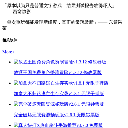
「原本以为只是普通文字游戏，结果测试报告准得吓人」
—— 西窗烛影
「每次重玩都能发现新维度，真正的常玩常新」—— 东篱采
菊
相关软件
More
+
放逐王国免费角色扮演冒险v1.3.12 修改器版
加拿大不归路逃亡生存实录v1.8.1 无限子弹版
完全破坏无限资源畅玩版v2.6.1 无限钞票版