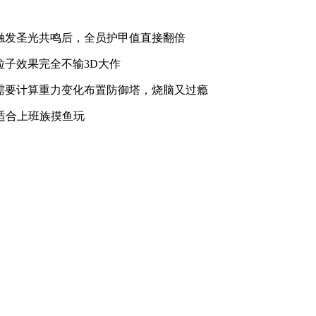
触发圣光共鸣后，全员护甲值直接翻倍
子效果完全不输3D大作
需要计算重力变化布置防御塔，烧脑又过瘾
适合上班族摸鱼玩