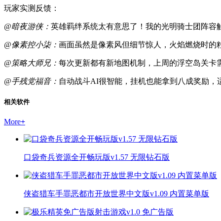
玩家实测反馈：
@暗夜游侠：
英雄羁绊系统太有意思了！我的光明骑士团阵容
@像素控小柒：
画面虽然是像素风但细节惊人，火焰燃烧时的粒
@策略大师兄：
每次更新都有新地图机制，上周的浮空岛关卡
@手残党福音：
自动战斗AI很智能，挂机也能拿到八成奖励，
相关软件
More
+
口袋奇兵资源全开畅玩版v1.57 无限钻石版
侠盗猎车手罪恶都市开放世界中文版v1.09 内置菜单版