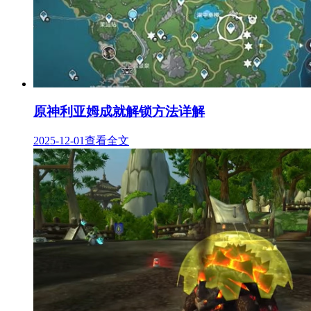
原神利亚姆成就解锁方法详解
2025-12-01
查看全文