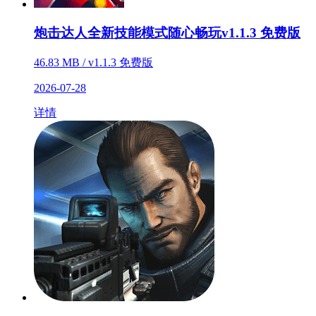
炮击达人全新技能模式随心畅玩v1.1.3 免费版
46.83 MB / v1.1.3 免费版
2026-07-28
详情