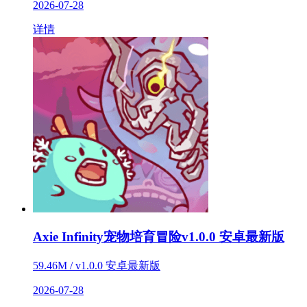
2026-07-28
详情
Axie Infinity宠物培育冒险v1.0.0 安卓最新版
59.46M / v1.0.0 安卓最新版
2026-07-28