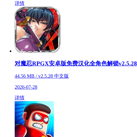
详情
对魔忍RPGX安卓版免费汉化全角色解锁v2.5.2
44.56 MB / v2.5.28 中文版
2026-07-28
详情