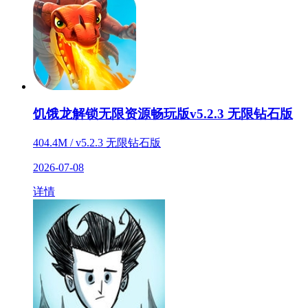
饥饿龙解锁无限资源畅玩版v5.2.3 无限钻石版
404.4M / v5.2.3 无限钻石版
2026-07-08
详情