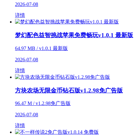
2026-07-08
详情
梦幻配色益智挑战苹果免费畅玩v1.0.1 最新版
64.97 MB / v1.0.1 最新版
2026-07-08
详情
方块农场无限金币钻石版v1.2.98免广告版
96.47 M / v1.2.98免广告版
2026-07-08
详情