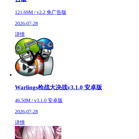
121.69M / v2.2 免广告版
2026-07-28
详情
Warlings枪战大决战v3.1.0 安卓版
46.50M / v3.1.0 安卓版
2026-07-28
详情