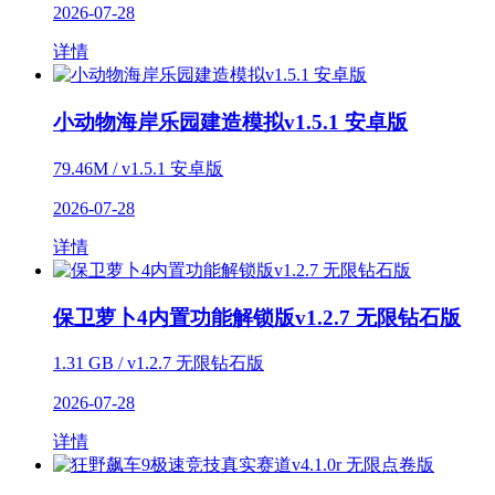
2026-07-28
详情
小动物海岸乐园建造模拟v1.5.1 安卓版
79.46M / v1.5.1 安卓版
2026-07-28
详情
保卫萝卜4内置功能解锁版v1.2.7 无限钻石版
1.31 GB / v1.2.7 无限钻石版
2026-07-28
详情