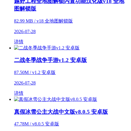
越野工程全地图解锁内置功能汉化版v18 全地
图解锁版
82.99 MB / v18 全地图解锁版
2026-07-28
详情
二战冬季战争手游v1.2 安卓版
87.50M / v1.2 安卓版
2026-07-28
详情
真假冰雪公主大战中文版v8.0.5 安卓版
47.78M / v8.0.5 安卓版