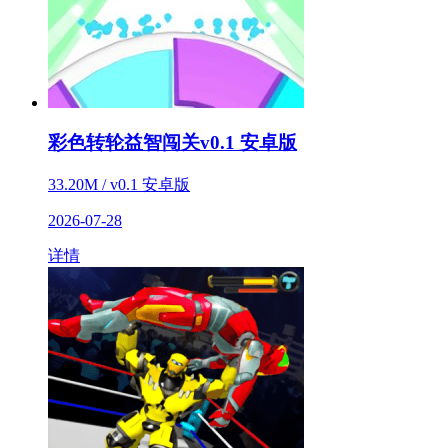
彩色转轮益智闯关v0.1 安卓版
33.20M / v0.1 安卓版
2026-07-28
详情