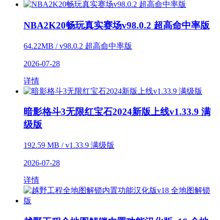
NBA2K20畅玩真实赛场v98.0.2 超高命中率版
64.22MB / v98.0.2 超高命中率版
2026-07-28
详情
暗影格斗3无限红宝石2024新版上线v1.33.9 满
级版
192.59 MB / v1.33.9 满级版
2026-07-28
详情