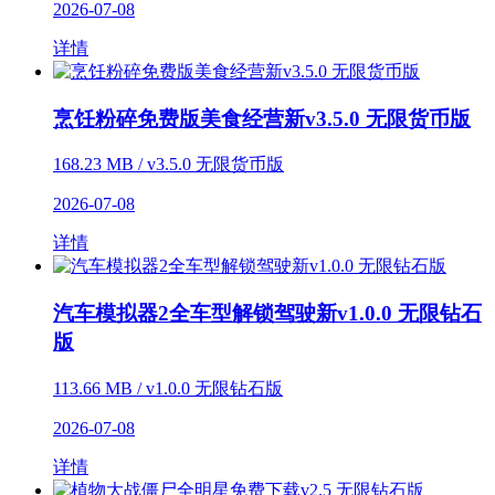
2026-07-08
详情
烹饪粉碎免费版美食经营新v3.5.0 无限货币版
168.23 MB / v3.5.0 无限货币版
2026-07-08
详情
汽车模拟器2全车型解锁驾驶新v1.0.0 无限钻石
版
113.66 MB / v1.0.0 无限钻石版
2026-07-08
详情