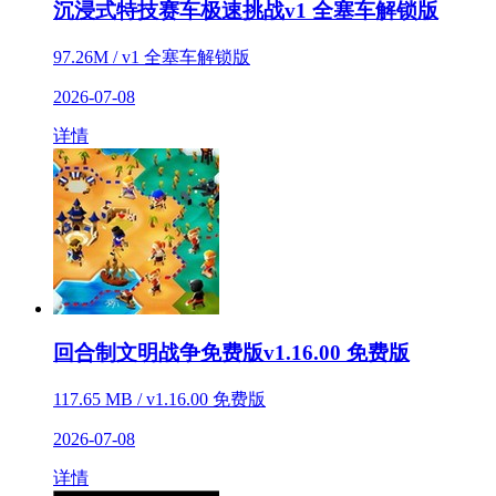
沉浸式特技赛车极速挑战v1 全塞车解锁版
97.26M / v1 全塞车解锁版
2026-07-08
详情
回合制文明战争免费版v1.16.00 免费版
117.65 MB / v1.16.00 免费版
2026-07-08
详情