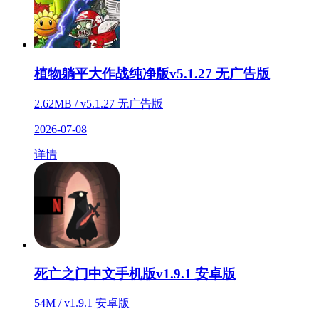
植物躺平大作战纯净版v5.1.27 无广告版
2.62MB / v5.1.27 无广告版
2026-07-08
详情
死亡之门中文手机版v1.9.1 安卓版
54M / v1.9.1 安卓版